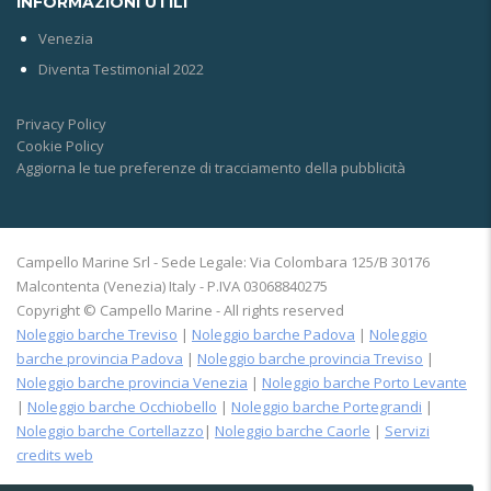
INFORMAZIONI UTILI
Venezia
Diventa Testimonial 2022
Privacy Policy
Cookie Policy
Aggiorna le tue preferenze di tracciamento della pubblicità
Campello Marine Srl - Sede Legale: Via Colombara 125/B 30176
Malcontenta (Venezia) Italy - P.IVA 03068840275
Copyright © Campello Marine - All rights reserved
Noleggio barche Treviso
|
Noleggio barche Padova
|
Noleggio
barche provincia Padova
|
Noleggio barche provincia Treviso
|
Noleggio barche provincia Venezia
|
Noleggio barche Porto Levante
|
Noleggio barche Occhiobello
|
Noleggio barche Portegrandi
|
Noleggio barche Cortellazzo
|
Noleggio barche Caorle
|
Servizi
credits web