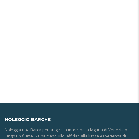
NOLEGGIO
BARCHE
Noleggia una Barca per un giro in mare, nella laguna di Venezia o
lungo un fiume. Salpa tranquillo, affidati alla lunga esperienza di