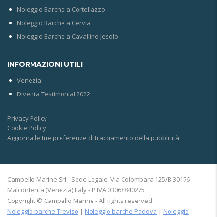
Noleggio Barche a Cortellazzo
Noleggio Barche a Cervia
Noleggio Barche a Cavallino Jesolo
INFORMAZIONI UTILI
Venezia
Diventa Testimonial 2022
Privacy Policy
Cookie Policy
Aggiorna le tue preferenze di tracciamento della pubblicità
Campello Marine Srl - Sede Legale: Via Colombara 125/B 30176
Malcontenta (Venezia) Italy - P.IVA 03068840275
Copyright © Campello Marine - All rights reserved
Noleggio barche Treviso
|
Noleggio barche Padova
|
Noleggio