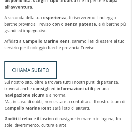
disponibilità
,
scegli
il
tipo
di
barca
che fa per te e
salpa
all’avventura
.
A seconda della tua
esperienza
, ti riserveremo il noleggio
barche provincia Treviso
con
o
senza
patente
, e di barche più
grandi ed impegnative.
Affidati a
Campello Marine Rent
, saremo lieti di essere al tuo
servizio per il noleggio barche provincia Treviso.
CHIAMA SUBITO
Sul nostro sito, oltre a trovare tutti i nostri punti di partenza,
troverai anche
consigli
ed
informazioni utili
per una
navigazione sicura
e a norma.
Ma, in caso di dubbi, non esitare a contattarci! Il nostro team di
Campello Marine Rent
sarà lieto di aiutarti.
Goditi il relax
e il fascino di navigare in mare o in laguna, fra
sole, divertimento, cultura e arte.