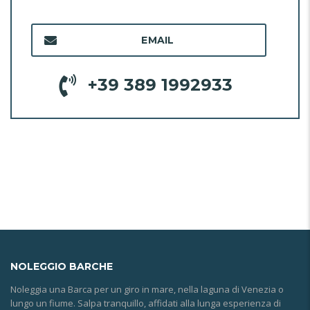
EMAIL
+39 389 1992933
NOLEGGIO
BARCHE
Noleggia una Barca per un giro in mare, nella laguna di Venezia o
lungo un fiume. Salpa tranquillo, affidati alla lunga esperienza di