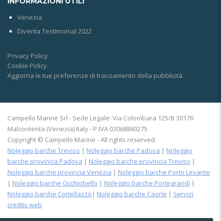
INFORMAZIONI UTILI
Venezia
Diventa Testimonial 2022
Privacy Policy
Cookie Policy
Aggiorna le tue preferenze di tracciamento della pubblicità
Campello Marine Srl - Sede Legale: Via Colombara 125/B 30176
Malcontenta (Venezia) Italy - P.IVA 03068840275
Copyright © Campello Marine - All rights reserved
Noleggio barche Treviso
|
Noleggio barche Padova
|
Noleggio
barche provincia Padova
|
Noleggio barche provincia Treviso
|
Noleggio barche provincia Venezia
|
Noleggio barche Porto Levante
|
Noleggio barche Occhiobello
|
Noleggio barche Portegrandi
|
Noleggio barche Cortellazzo
|
Noleggio barche Caorle
|
Servizi
credits web