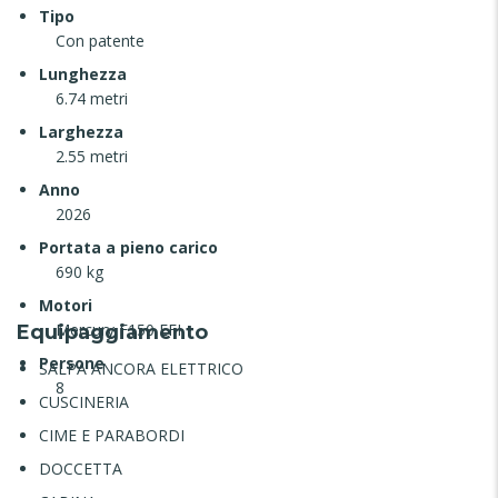
Tipo
Con patente
Lunghezza
6.74 metri
Larghezza
2.55 metri
Anno
2026
Portata a pieno carico
690 kg
Motori
Mercury F150 EFI
Equipaggiamento
Persone
SALPA ANCORA ELETTRICO
8
CUSCINERIA
CIME E PARABORDI
DOCCETTA