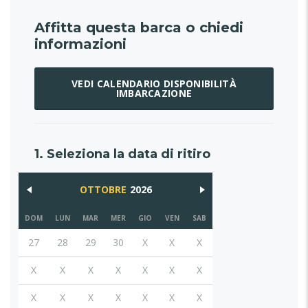
Affitta questa barca o chiedi
informazioni
VEDI CALENDARIO DISPONIBILITÀ
IMBARCAZIONE
1. Seleziona la data di ritiro
OTTOBRE
2026
DOM
LUN
MAR
MER
GIO
VEN
SAB
27
28
29
30
X
X
X
X
X
X
X
X
X
X
X
X
X
X
X
X
X