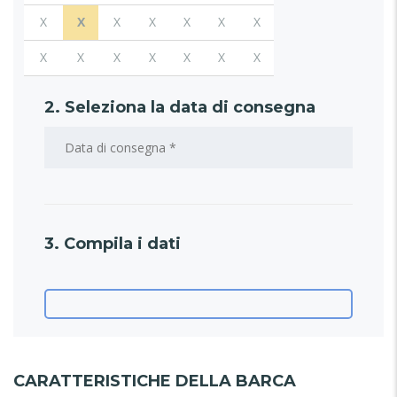
X
X
X
X
X
X
X
X
X
X
X
X
X
X
2. Seleziona la data di consegna
3. Compila i dati
CARATTERISTICHE DELLA BARCA