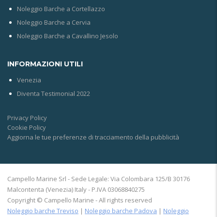
Noleggio Barche a Cortellazzo
Noleggio Barche a Cervia
Noleggio Barche a Cavallino Jesolo
INFORMAZIONI UTILI
Venezia
Diventa Testimonial 2022
Privacy Policy
Cookie Policy
Aggiorna le tue preferenze di tracciamento della pubblicità
Campello Marine Srl - Sede Legale: Via Colombara 125/B 30176
Malcontenta (Venezia) Italy - P.IVA 03068840275
Copyright © Campello Marine - All rights reserved
Noleggio barche Treviso
|
Noleggio barche Padova
|
Noleggio