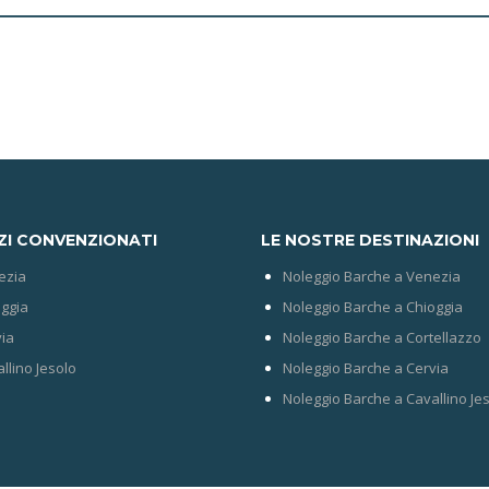
ZI CONVENZIONATI
LE NOSTRE DESTINAZIONI
ezia
Noleggio Barche a Venezia
ggia
Noleggio Barche a Chioggia
ia
Noleggio Barche a Cortellazzo
llino Jesolo
Noleggio Barche a Cervia
Noleggio Barche a Cavallino Je