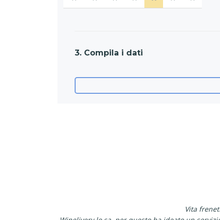
3. Compila i dati
Vita frene
Winelivery lo sa, per questo ha ideato un serviz