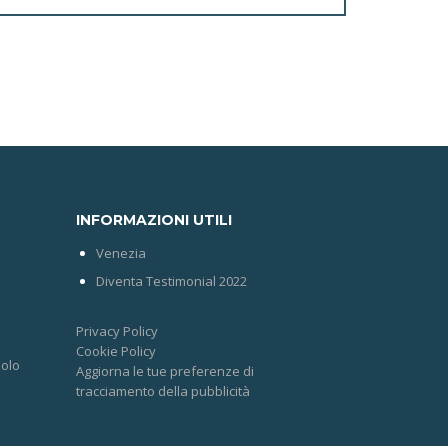
INFORMAZIONI UTILI
Venezia
Diventa Testimonial 2022
Privacy Policy
Cookie Policy
solo
Aggiorna le tue preferenze di
tracciamento della pubblicità