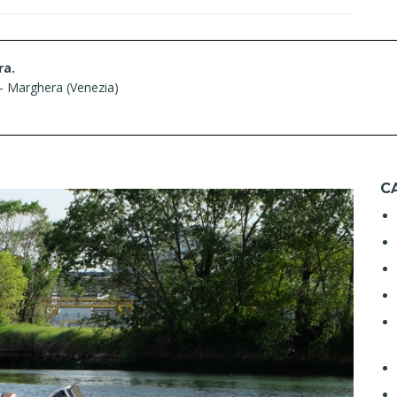
ra.
– Marghera (Venezia)
C