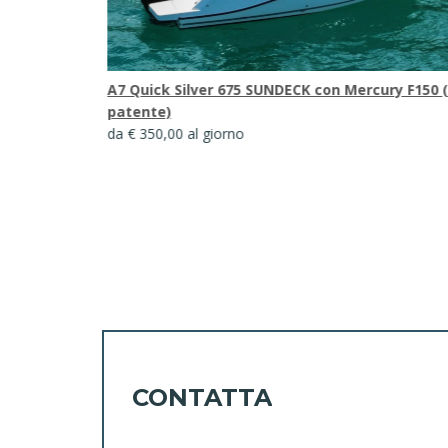
ry F150 (con
A4 TEOREMA 20 OPEN + Mercury 100 CT (con
patente)
da € 280,00 al giorno
CONTATTA