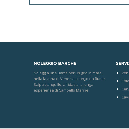
NOLEGGIO
BARCHE
SERVI
Noleggia una Barca per un giro in mare,
Ven
nella laguna di Venezia o lungo un fiume.
Chio
Salpa tranquillo, affidati alla lunga
Cerv
esperienza di Campello Marine
Cava