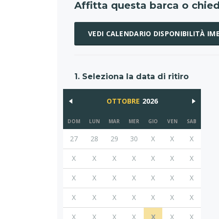
Affitta questa barca o chied
VEDI CALENDARIO DISPONIBILITÀ I
1. Seleziona la data di ritiro
OTTOBRE
2026
DOM
LUN
MAR
MER
GIO
VEN
SAB
27
28
29
30
X
X
X
X
X
X
X
X
X
X
X
X
X
X
X
X
X
X
X
X
X
X
X
X
X
X
X
X
X
X
X