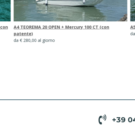
A5 SEARAY SPX 210 + MERCURY 150HP (con patente)
Ma
da € 400,00 al giorno
da
+39 0