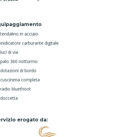
quipaggiamento
tendalino in acciaio
inidicatore carburante digitale
luci di via
palo 360 notturrno
dotazioni di bordo
cuscineria completa
radio bluethoot
doccetta
rvizio erogato da: