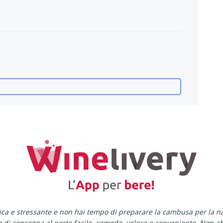
tica e stressante e non hai tempo di preparare la cambusa per la n
io di consegna al porto facile, comodo, veloce e conveniente. Non