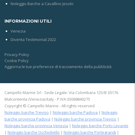
Noleggio Barche a Cavallino Jesolo
INFORMAZIONI UTILI
Venezia
Diventa Testimonial 2022
Privacy Policy
Cookie Policy
Aggiorna le tue preferenze di tracciamento della pubblicità
Campello Marine Srl - Sede Legale: Via Colombara 125/B 30176
Malcontenta (Venezia) Italy - P.IVA 03068840275
Copyright © Campello Marine - All rights reserved
Noleggio barche Treviso
|
Noleggio barche Padova
|
Noleggio
barche provincia Padova
|
Noleggio barche provincia Treviso
|
Noleggio barche provincia Venezia
|
Noleggio barche Porto Levante
|
Noleggio barche Occhiobello
|
Noleggio barche Portegrandi
|