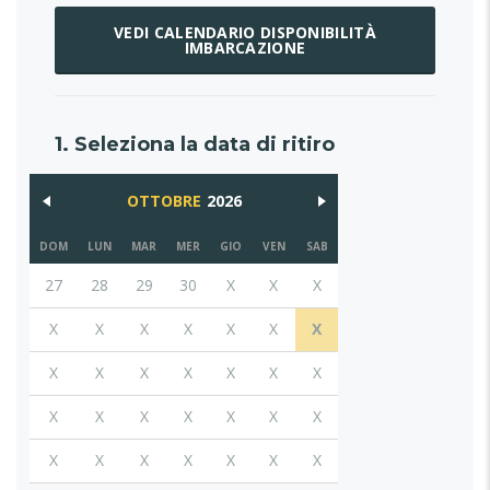
VEDI CALENDARIO DISPONIBILITÀ
IMBARCAZIONE
1. Seleziona la data di ritiro
OTTOBRE
2026
DOM
LUN
MAR
MER
GIO
VEN
SAB
27
28
29
30
X
X
X
X
X
X
X
X
X
X
X
X
X
X
X
X
X
X
X
X
X
X
X
X
X
X
X
X
X
X
X