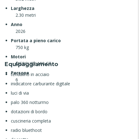
Larghezza
2.30 metri
Anno
2026
Portata a pieno carico
750 kg
Motori
MERCURY 100 CT
Equipaggiamento
Persone
tendalino in acciaio
6
inidicatore carburante digitale
luci di via
palo 360 notturrno
dotazioni di bordo
cuscineria completa
radio bluethoot