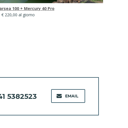
rsea 100 + Mercury 40 Pro
A2 Open 5
 € 220,00 al giorno
da € 260,00
41 5382523
EMAIL