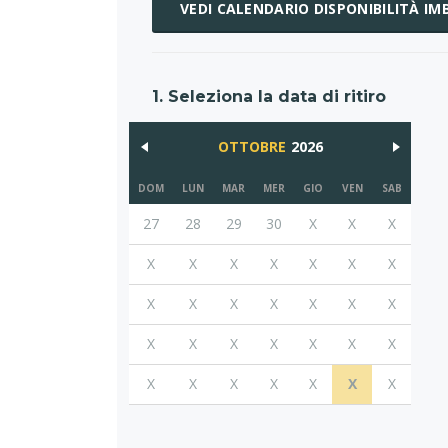
VEDI CALENDARIO DISPONIBILITÀ I
1. Seleziona la data di ritiro
OTTOBRE
2026
DOM
LUN
MAR
MER
GIO
VEN
SAB
27
28
29
30
X
X
X
X
X
X
X
X
X
X
X
X
X
X
X
X
X
X
X
X
X
X
X
X
X
X
X
X
X
X
X