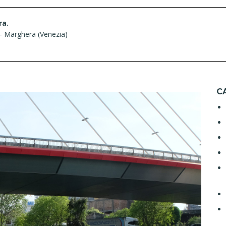
ra.
– Marghera (Venezia)
C