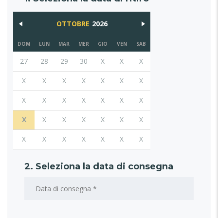
OTTOBRE
2026
DOM
LUN
MAR
MER
GIO
VEN
SAB
27
28
29
30
X
X
X
X
X
X
X
X
X
X
X
X
X
X
X
X
X
X
X
X
X
X
X
X
X
X
X
X
X
X
X
2. Seleziona la data di consegna