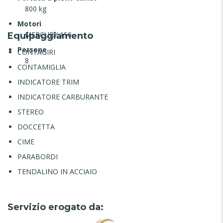
800 kg
Motori
MERCURY 150
Equipaggiamento
Persone
CONTAGIRI
8
CONTAMIGLIA
INDICATORE TRIM
INDICATORE CARBURANTE
STEREO
DOCCETTA
CIME
PARABORDI
TENDALINO IN ACCIAIO
Servizio erogato da: