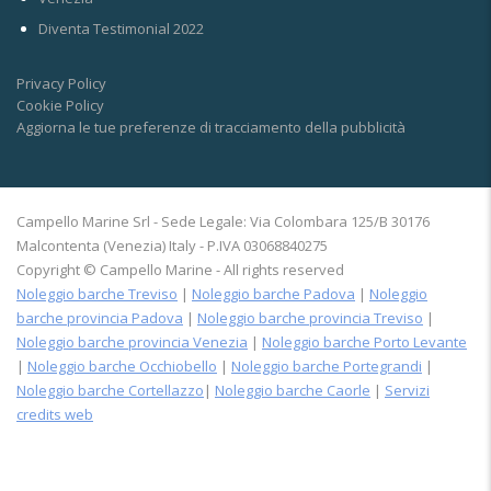
Diventa Testimonial 2022
Privacy Policy
Cookie Policy
Aggiorna le tue preferenze di tracciamento della pubblicità
Campello Marine Srl - Sede Legale: Via Colombara 125/B 30176
Malcontenta (Venezia) Italy - P.IVA 03068840275
Copyright © Campello Marine - All rights reserved
Noleggio barche Treviso
|
Noleggio barche Padova
|
Noleggio
barche provincia Padova
|
Noleggio barche provincia Treviso
|
Noleggio barche provincia Venezia
|
Noleggio barche Porto Levante
|
Noleggio barche Occhiobello
|
Noleggio barche Portegrandi
|
Noleggio barche Cortellazzo
|
Noleggio barche Caorle
|
Servizi
credits web