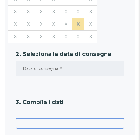
X
X
X
X
X
X
X
X
X
X
X
X
X
X
X
X
X
X
X
X
X
2. Seleziona la data di consegna
3. Compila i dati