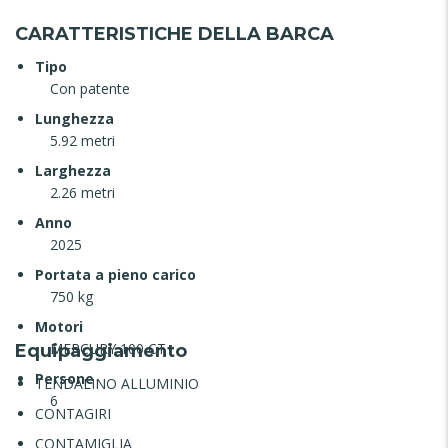
CARATTERISTICHE DELLA BARCA
Tipo
Con patente
Lunghezza
5.92 metri
Larghezza
2.26 metri
Anno
2025
Portata a pieno carico
750 kg
Motori
MERCURY 100 CT
Equipaggiamento
Persone
TENDALINO ALLUMINIO
6
CONTAGIRI
CONTAMIGLIA