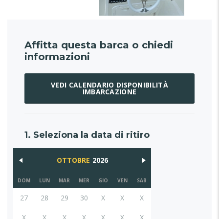
Affitta questa barca o chiedi
informazioni
VEDI CALENDARIO DISPONIBILITÀ
IMBARCAZIONE
1. Seleziona la data di ritiro
OTTOBRE
2026
DOM
LUN
MAR
MER
GIO
VEN
SAB
27
28
29
30
X
X
X
X
X
X
X
X
X
X