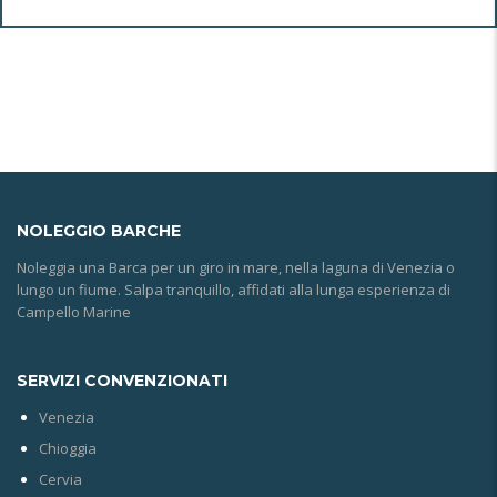
NOLEGGIO
BARCHE
Noleggia una Barca per un giro in mare, nella laguna di Venezia o
lungo un fiume. Salpa tranquillo, affidati alla lunga esperienza di
Campello Marine
SERVIZI CONVENZIONATI
Venezia
Chioggia
Cervia