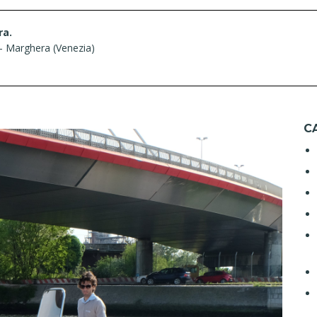
ra.
– Marghera (Venezia)
C