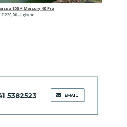
rsea 100 + Mercury 40 Pro
A2 Open 5
 € 220,00 al giorno
da € 260,00
41 5382523
EMAIL