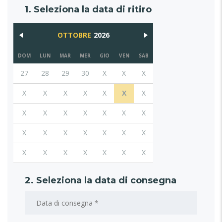
1. Seleziona la data di ritiro
OTTOBRE
2026
DOM
LUN
MAR
MER
GIO
VEN
SAB
27
28
29
30
X
X
X
X
X
X
X
X
X
X
X
X
X
X
X
X
X
X
X
X
X
X
X
X
X
X
X
X
X
X
X
2. Seleziona la data di consegna