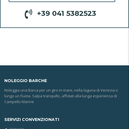
+39 041 5382523
NOLEGGIO
BARCHE
Noleggia una Barca per un giro in mare, nella laguna di Venezia o
lungo un fiume. Salpa tranquillo, affidati alla lunga esperienza di
Campello Marine
SERVIZI CONVENZIONATI
Venezia