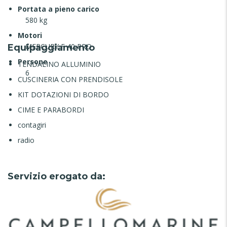
Portata a pieno carico
580 kg
Motori
MERCURY F 40 PRO
Equipaggiamento
Persone
TENDALINO ALLUMINIO
6
CUSCINERIA CON PRENDISOLE
KIT DOTAZIONI DI BORDO
CIME E PARABORDI
contagiri
radio
Servizio erogato da: