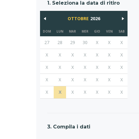
1. Seleziona la data di ritiro
OTTOBRE
2026
DOM
LUN
MAR
MER
GIO
VEN
SAB
27
28
29
30
X
X
X
X
X
X
X
X
X
X
X
X
X
X
X
X
X
X
X
X
X
X
X
X
X
X
X
X
X
X
X
3. Compila i dati