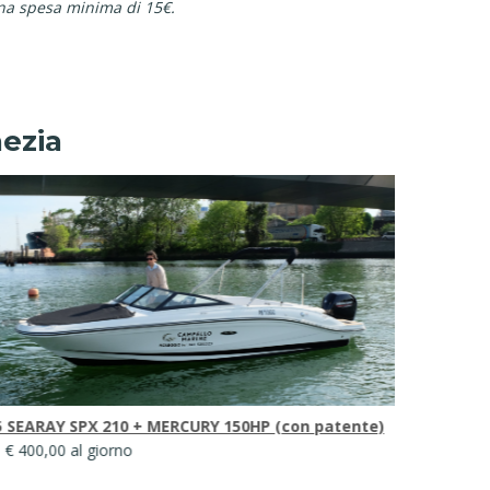
na spesa minima di 15€.
nezia
6 TEOREMA 20 SUNDECK + MERCURY 100 HP (con
Marsea 100
atente)
da € 220,00
 € 280,00 al giorno