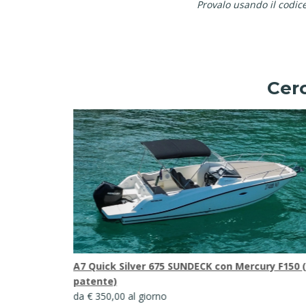
Provalo usando il codi
Cerc
ry F150 (con
A4 TEOREMA 20 OPEN + Mercury 100 CT (con
patente)
da € 280,00 al giorno