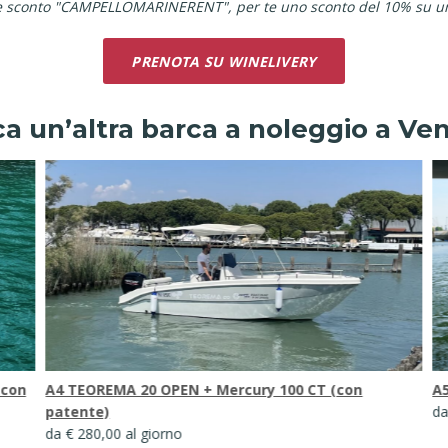
ce sconto "CAMPELLOMARINERENT", per te uno sconto del 10% su u
PRENOTA SU WINELIVERY
a un’altra barca a noleggio a Ve
A5 SEARAY SPX 210 + MERCURY 150HP (con patente)
A
da € 400,00 al giorno
p
da