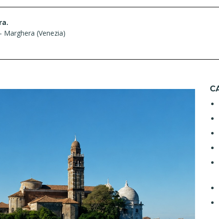
ra.
– Marghera (Venezia)
C