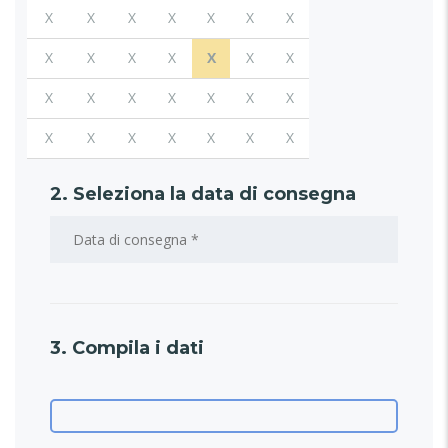
X
X
X
X
X
X
X
X
X
X
X
X
X
X
X
X
X
X
X
X
X
X
X
X
X
X
X
X
2. Seleziona la data di consegna
3. Compila i dati