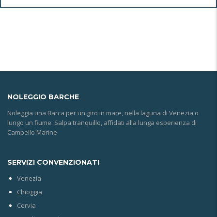
NOLEGGIO
BARCHE
Noleggia una Barca per un giro in mare, nella laguna di Venezia o
lungo un fiume. Salpa tranquillo, affidati alla lunga esperienza di
Campello Marine
SERVIZI CONVENZIONATI
Venezia
Chioggia
Cervia