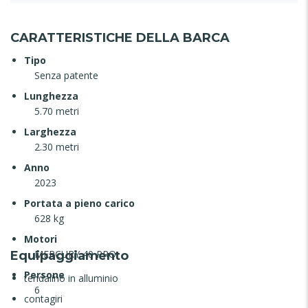
CARATTERISTICHE DELLA BARCA
Tipo
Senza patente
Lunghezza
5.70 metri
Larghezza
2.30 metri
Anno
2023
Portata a pieno carico
628 kg
Motori
MERCURY 40 PRO
Equipaggiamento
Persone
tendalino in alluminio
6
contagiri