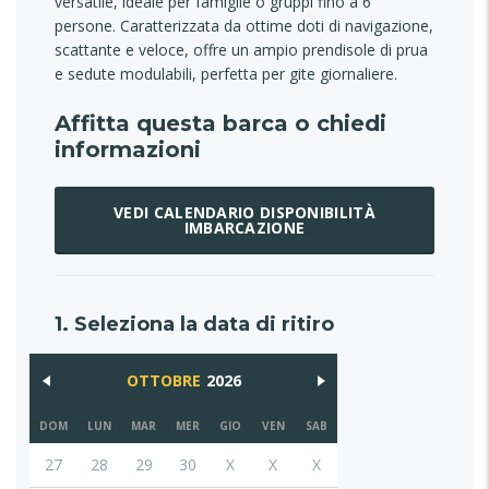
versatile, ideale per famiglie o gruppi fino a 6
persone. Caratterizzata da ottime doti di navigazione,
scattante e veloce, offre un ampio prendisole di prua
e sedute modulabili, perfetta per gite giornaliere.
Affitta questa barca o chiedi
informazioni
VEDI CALENDARIO DISPONIBILITÀ
IMBARCAZIONE
1. Seleziona la data di ritiro
OTTOBRE
2026
DOM
LUN
MAR
MER
GIO
VEN
SAB
27
28
29
30
X
X
X