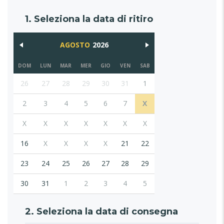
1. Seleziona la data di ritiro
AGOSTO
2026
DOM
LUN
MAR
MER
GIO
VEN
SAB
26
27
28
29
30
31
1
2
3
4
5
6
7
X
X
X
X
X
X
X
X
16
X
X
X
X
21
22
23
24
25
26
27
28
29
30
31
1
2
3
4
5
2. Seleziona la data di consegna