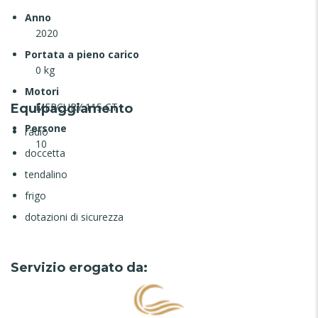
Anno
2020
Portata a pieno carico
0 kg
Motori
MERCURY 115 CT
Equipaggiamento
Persone
radio
10
doccetta
tendalino
frigo
dotazioni di sicurezza
Servizio erogato da: