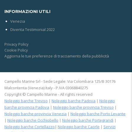
INFORMAZIONI UTILI
Venezia
Diventa Testimonial 2022
Privacy Policy
Cookie Policy
Aggiorna le tue preferenze di tracciamento della pubblicità
Campello Marine Srl - Sede Legale: Via Colombara 125/B 30176
Malcontenta (Venezia) Italy - P.IVA 03068840275
Copyright © Campello Marine - All rights reserved
Noleggio barche Treviso
|
Noleggio barche Padova
|
Noleggio
barche provincia Padova
|
Noleggio barche provincia Treviso
|
Noleggio barche provincia Venezia
|
Noleggio barche Porto Levante
|
Noleggio barche Occhiobello
|
Noleggio barche Portegrandi
|
Noleggio barche Cortellazzo
|
Noleggio barche Caorle
|
Servizi