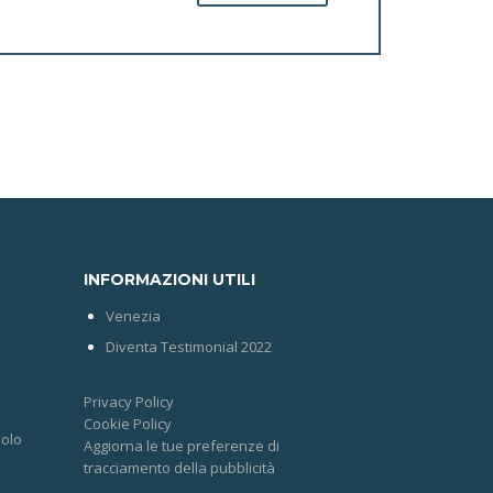
INFORMAZIONI UTILI
Venezia
Diventa Testimonial 2022
Privacy Policy
Cookie Policy
solo
Aggiorna le tue preferenze di
tracciamento della pubblicità