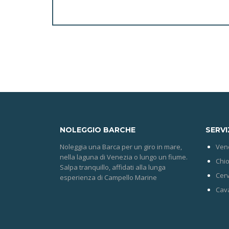
NOLEGGIO
BARCHE
SERVI
Noleggia una Barca per un giro in mare,
Ven
nella laguna di Venezia o lungo un fiume.
Chio
Salpa tranquillo, affidati alla lunga
Cerv
esperienza di Campello Marine
Cava