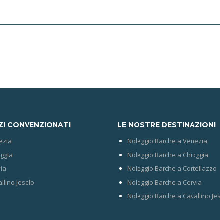
ZI CONVENZIONATI
LE NOSTRE DESTINAZIONI
ezia
Noleggio Barche a Venezia
ggia
Noleggio Barche a Chioggia
ia
Noleggio Barche a Cortellazzo
llino Jesolo
Noleggio Barche a Cervia
Noleggio Barche a Cavallino Je