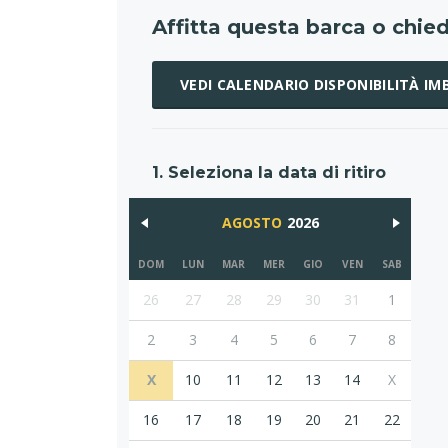
Affitta questa barca o chied
VEDI CALENDARIO DISPONIBILITÀ I
1. Seleziona la data di ritiro
AGOSTO
2026
DOM
LUN
MAR
MER
GIO
VEN
SAB
26
27
28
29
30
31
1
2
3
4
5
6
7
8
X
10
11
12
13
14
X
16
17
18
19
20
21
22