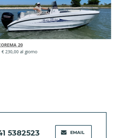
EOREMA 20
Marine 19
 € 230,00 al giorno
da € 230,00
41 5382523
EMAIL